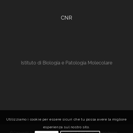
CNR
Istituto di Biologia e Patologia Molecolare
Utilizziamo i cookie per essere sicuri che tu possa avere la migliore
esperienza sul nostro sito.
© Copyright Biocrystal Facility |
Informativa sulla Privacy
| Webdesign