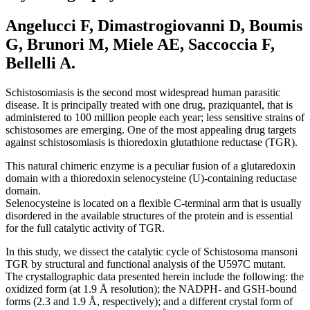
Angelucci F, Dimastrogiovanni D, Boumis
G, Brunori M, Miele AE, Saccoccia F,
Bellelli A.
Schistosomiasis is the second most widespread human parasitic
disease. It is principally treated with one drug, praziquantel, that is
administered to 100 million people each year; less sensitive strains of
schistosomes are emerging. One of the most appealing drug targets
against schistosomiasis is thioredoxin glutathione reductase (TGR).
This natural chimeric enzyme is a peculiar fusion of a glutaredoxin
domain with a thioredoxin selenocysteine (U)-containing reductase
domain.
Selenocysteine is located on a flexible C-terminal arm that is usually
disordered in the available structures of the protein and is essential
for the full catalytic activity of TGR.
In this study, we dissect the catalytic cycle of Schistosoma mansoni
TGR by structural and functional analysis of the U597C mutant.
The crystallographic data presented herein include the following: the
oxidized form (at 1.9 Å resolution); the NADPH- and GSH-bound
forms (2.3 and 1.9 Å, respectively); and a different crystal form of