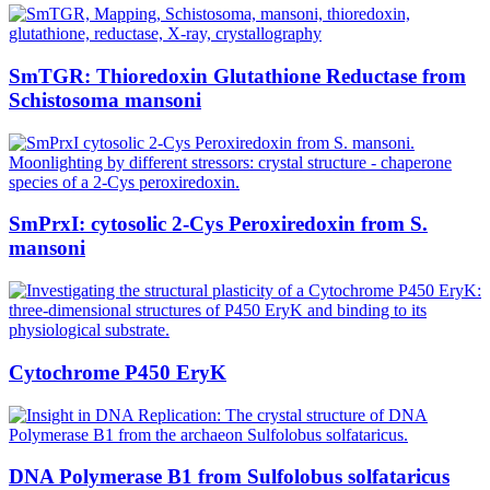
SmTGR: Thioredoxin Glutathione Reductase from
Schistosoma mansoni
SmPrxI: cytosolic 2-Cys Peroxiredoxin from S.
mansoni
Cytochrome P450 EryK
DNA Polymerase B1 from Sulfolobus solfataricus