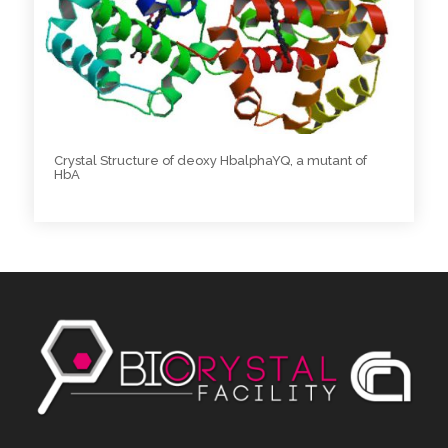
Crystal Structure of deoxy HbalphaYQ, a mutant of
HbA