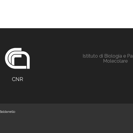
Istituto di Biologia e P
Molecolare
CNR
Baldanello