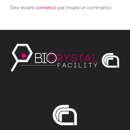
Devi essere
connesso
per inviare un commento.